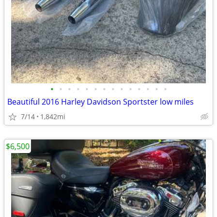
•
•
•
•
•
•
•
•
•
•
•
•
•
•
Beautiful 2016 Harley Davidson Sportster low miles
7/14
1,842mi
$6,500