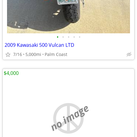
•
•
•
•
•
2009 Kawasaki 500 Vulcan LTD
7/16
5,000mi
Palm Coast
$4,000
no image