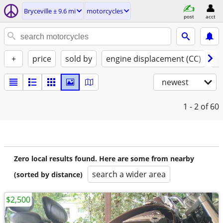
Bryceville ± 9.6 mi
motorcycles
post
acct
+
price
sold by
engine displacement (CC)
st
newest
1 - 2
of 60
Zero local results found. Here are some from nearby
search a wider area
(sorted by distance)
$2,500