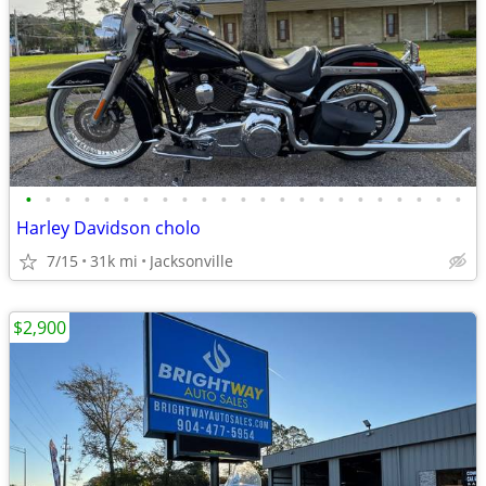
•
•
•
•
•
•
•
•
•
•
•
•
•
•
•
•
•
•
•
•
•
•
•
Harley Davidson cholo
7/15
31k mi
Jacksonville
$2,900