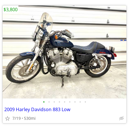
$3,800
•
•
•
•
•
•
•
•
•
2009 Harley Davidson 883 Low
7/19
530mi