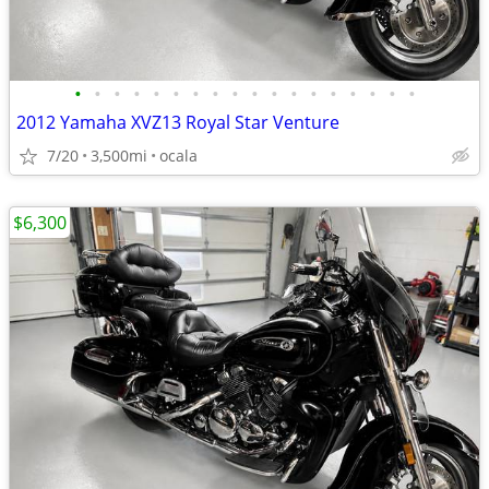
•
•
•
•
•
•
•
•
•
•
•
•
•
•
•
•
•
•
2012 Yamaha XVZ13 Royal Star Venture
7/20
3,500mi
ocala
$6,300