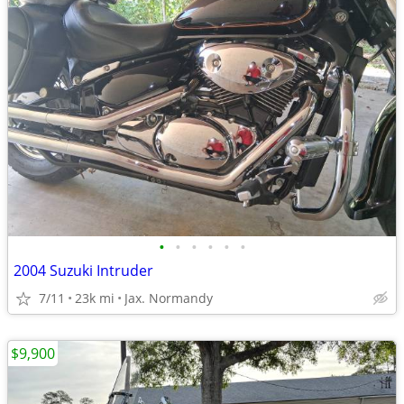
•
•
•
•
•
•
2004 Suzuki Intruder
7/11
23k mi
Jax. Normandy
$9,900