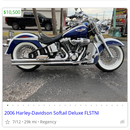
$10,500
•
•
•
•
•
•
•
•
•
•
•
•
•
•
•
•
•
•
•
•
•
•
•
2006 Harley-Davidson Softail Deluxe FLSTNI
7/12
29k mi
Regency