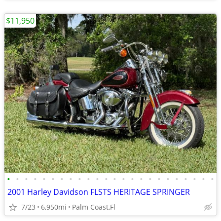
$11,950
•
•
•
•
•
•
•
•
•
•
•
•
•
•
•
•
•
•
•
•
•
•
•
•
2001 Harley Davidson FLSTS HERITAGE SPRINGER
7/23
6,950mi
Palm Coast,Fl