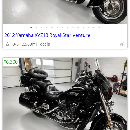
•
•
•
•
•
•
•
•
•
•
•
•
•
•
2012 Yamaha XVZ13 Royal Star Venture
8/6
3,500mi
ocala
$6,300