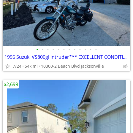
•
•
•
•
•
•
•
•
•
•
•
•
1996 Suzuki VS800gl Intruder*** EXCELLENT CONDITION ***
7/24
54k mi
10300-2 Beach Blvd Jacksonville
$2,699