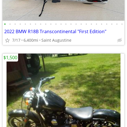
•
•
•
•
•
•
•
•
•
•
•
•
•
•
•
•
•
•
•
•
•
•
•
•
2022 BMW R18B Transcontinental "First Edition"
7/17
6,400mi
Saint Augustine
$1,500