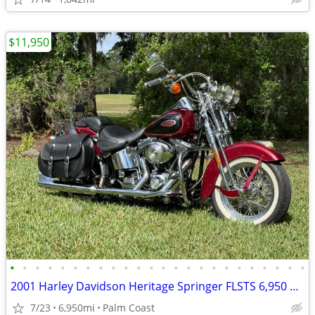
$11,950
•
•
•
•
•
•
•
•
•
•
•
•
•
•
•
•
•
•
•
•
•
•
•
•
2001 Harley Davidson Heritage Springer FLSTS 6,950 miles,
7/23
6,950mi
Palm Coast