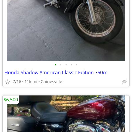
•
•
•
•
•
Honda Shadow American Classic Edition 750cc
7/16
11k mi
Gainesville
$6,500