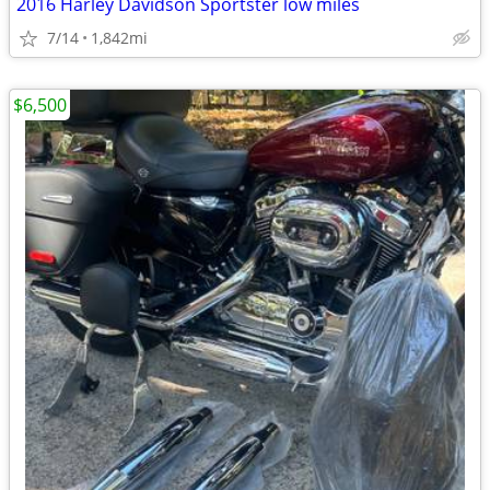
2016 Harley Davidson Sportster low miles
7/14
1,842mi
$6,500