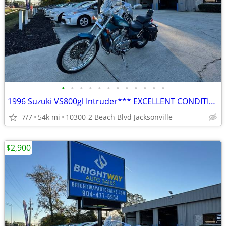
•
•
•
•
•
•
•
•
•
•
•
•
1996 Suzuki VS800gl Intruder*** EXCELLENT CONDITION ***
7/7
54k mi
10300-2 Beach Blvd Jacksonville
$2,900