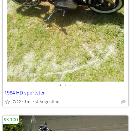
•
•
•
1984 HD sportster
7/22
1mi
st Augustine
$3,100