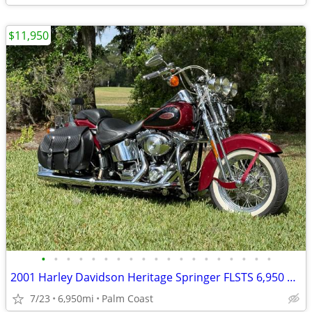
$11,950
•
•
•
•
•
•
•
•
•
•
•
•
•
•
•
•
•
•
•
2001 Harley Davidson Heritage Springer FLSTS 6,950 miles,
7/23
6,950mi
Palm Coast