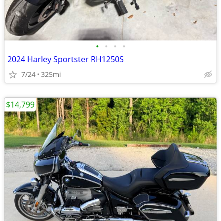
•
•
•
•
2024 Harley Sportster RH1250S
7/24
325mi
$14,799