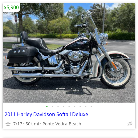
$5,900
•
•
•
•
•
•
•
•
•
2011 Harley Davidson Softail Deluxe
7/17
50k mi
Ponte Vedra Beach