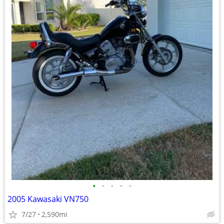
•
•
•
•
•
2005 Kawasaki VN750
7/27
2,590mi