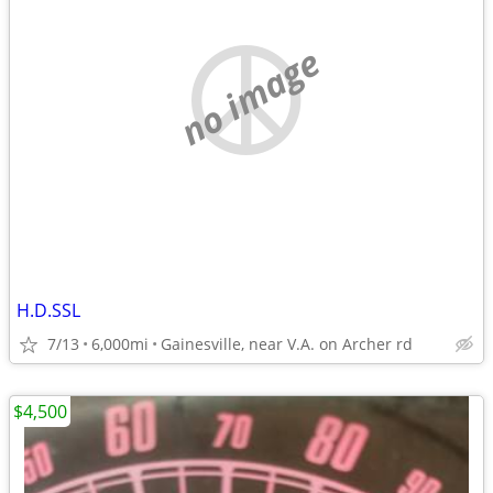
no image
H.D.SSL
7/13
6,000mi
Gainesville, near V.A. on Archer rd
$4,500