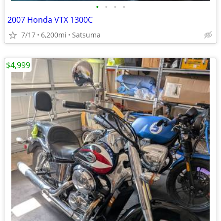
•
•
•
•
2007 Honda VTX 1300C
7/17
6,200mi
Satsuma
$4,999