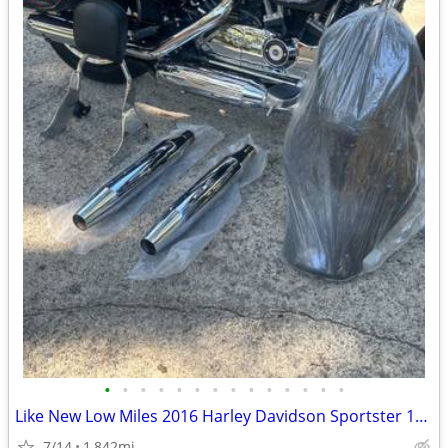
•
•
•
•
•
•
•
•
•
•
•
•
•
•
Like New Low Miles 2016 Harley Davidson Sportster 1200 cc
7/14
1,842mi