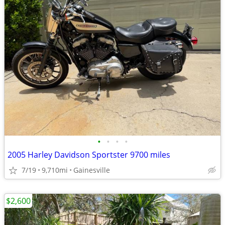
•
•
•
•
2005 Harley Davidson Sportster 9700 miles
7/19
9,710mi
Gainesville
$2,600