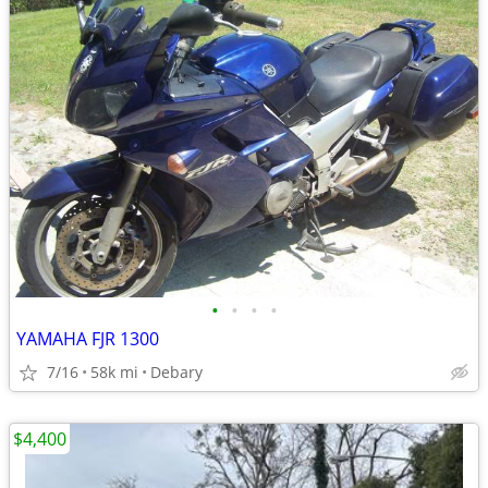
•
•
•
•
YAMAHA FJR 1300
7/16
58k mi
Debary
$4,400