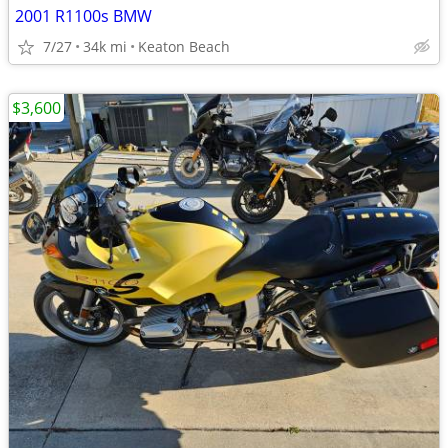
2001 R1100s BMW
7/27
34k mi
Keaton Beach
$3,600