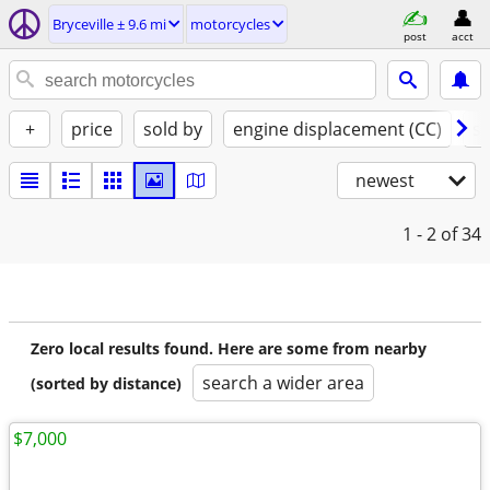
Bryceville ± 9.6 mi
motorcycles
post
acct
+
price
sold by
engine displacement (CC)
st
newest
1 - 2
of 34
Zero local results found. Here are some from nearby
search a wider area
(sorted by distance)
$7,000