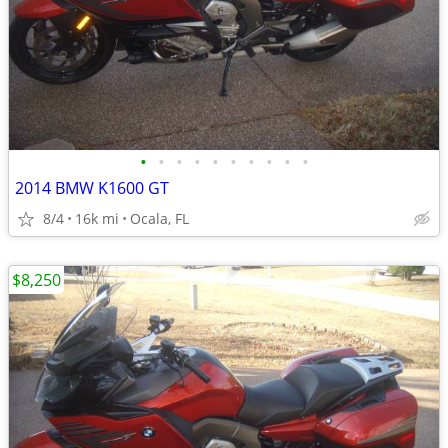
•
•
•
•
•
•
•
•
•
•
2014 BMW K1600 GT
8/4
16k mi
Ocala, FL
$8,250