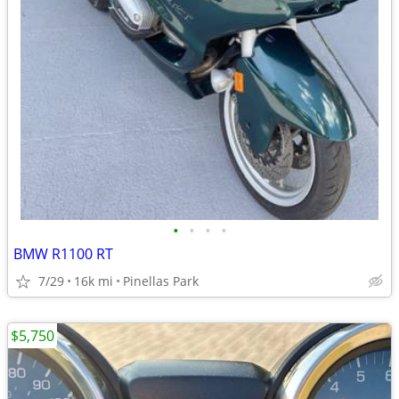
•
•
•
•
BMW R1100 RT
7/29
16k mi
Pinellas Park
$5,750