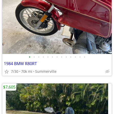
•
•
•
•
•
•
•
•
•
•
•
•
•
1984 BMW R80RT
7/30
70k mi
Summerville
$7,605