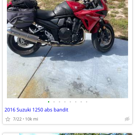
•
•
•
•
•
•
•
•
2016 Suzuki 1250 abs bandit
7/22
10k mi