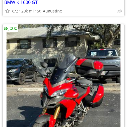
BMW K 1600 GT
8/2
20k mi
St. Augustine
$8,000