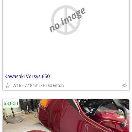
no image
Kawasaki Versys 650
7/16
7,184mi
Bradenton
$3,000