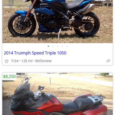
•
•
•
•
•
2014 Truimph Speed Triple 1050
7/24
12k mi
Belleview
$8,250