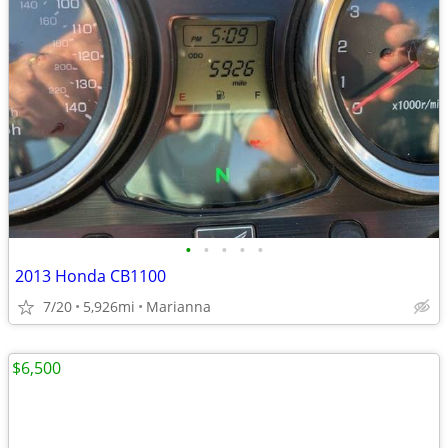
•
•
•
•
•
2013 Honda CB1100
7/20
5,926mi
Marianna
$6,500