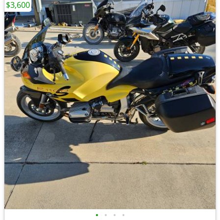
$3,600
•
•
•
•