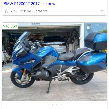
BMW R1200RT 2017 like new
7/19
21k mi
Sarasota
$18,850
•
•
•
•