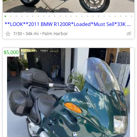
•
•
•
•
•
•
•
•
•
•
•
•
•
•
•
•
•
•
•
•
•
•
•
•
**LOOK**2011 BMW R1200R*Loaded*Must Sell*33K mile*$4,900
7/30
34k mi
Palm Harbor
$5,000