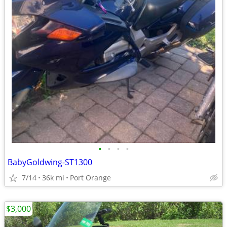
•
•
•
•
BabyGoldwing-ST1300
7/14
36k mi
Port Orange
$3,000