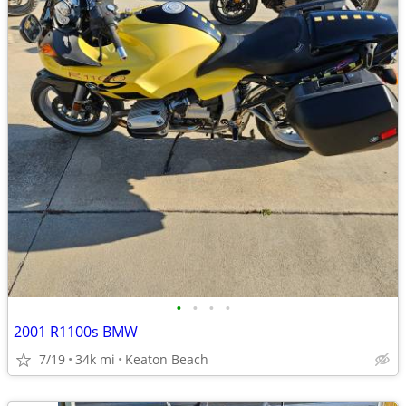
•
•
•
•
2001 R1100s BMW
7/19
34k mi
Keaton Beach