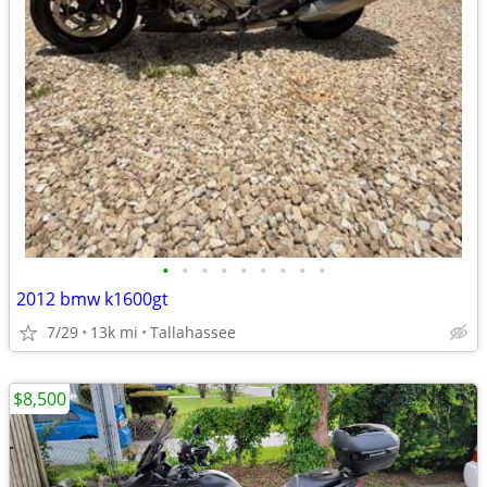
•
•
•
•
•
•
•
•
•
2012 bmw k1600gt
7/29
13k mi
Tallahassee
$8,500