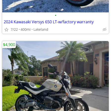
•
2024 Kawasaki Versys 650 LT-w/factory warranty
7/22
400mi
Lakeland
$4,900