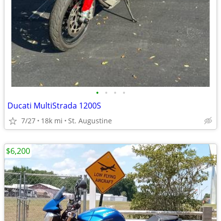
•
•
•
•
Ducati MultiStrada 1200S
7/27
18k mi
St. Augustine
$6,200