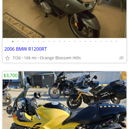
•
•
•
•
•
•
•
•
•
•
•
•
•
•
•
•
•
•
•
•
•
2006 BMW R1200RT
7/26
16k mi
Orange Blossom Hills
$3,700