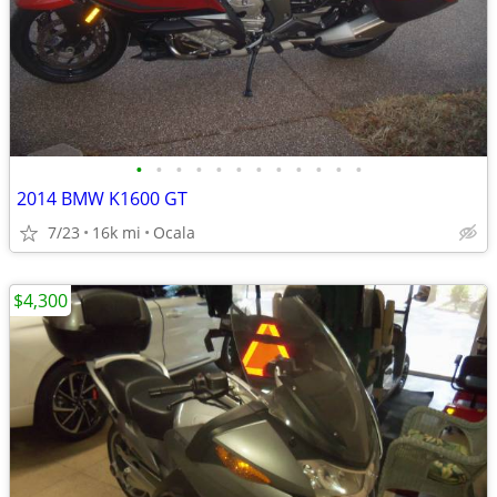
•
•
•
•
•
•
•
•
•
•
•
•
2014 BMW K1600 GT
7/23
16k mi
Ocala
$4,300