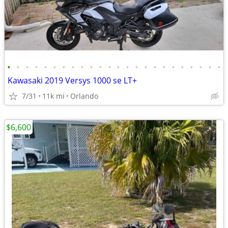
•
•
•
•
•
•
•
•
•
•
•
•
•
•
•
•
•
•
•
•
•
•
•
•
Kawasaki 2019 Versys 1000 se LT+
7/31
11k mi
Orlando
$6,600