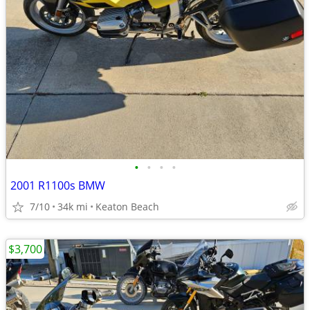
•
•
•
•
2001 R1100s BMW
7/10
34k mi
Keaton Beach
$3,700