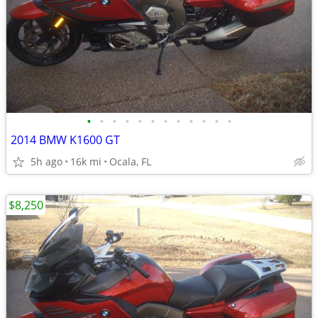
•
•
•
•
•
•
•
•
•
•
•
•
2014 BMW K1600 GT
5h ago
16k mi
Ocala, FL
$8,250