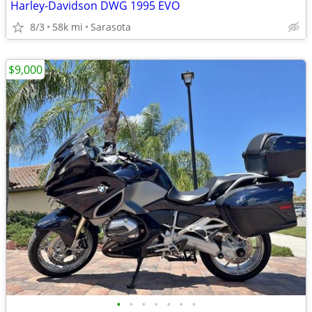
Harley-Davidson DWG 1995 EVO
8/3
58k mi
Sarasota
$9,000
•
•
•
•
•
•
•