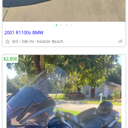
•
•
•
•
2001 R1100s BMW
8/5
34k mi
Keaton Beach
$2,800