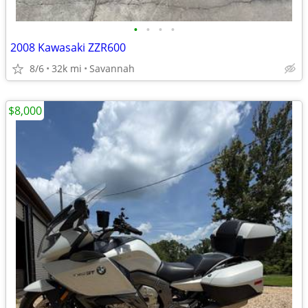
•
•
•
•
2008 Kawasaki ZZR600
8/6
32k mi
Savannah
$8,000