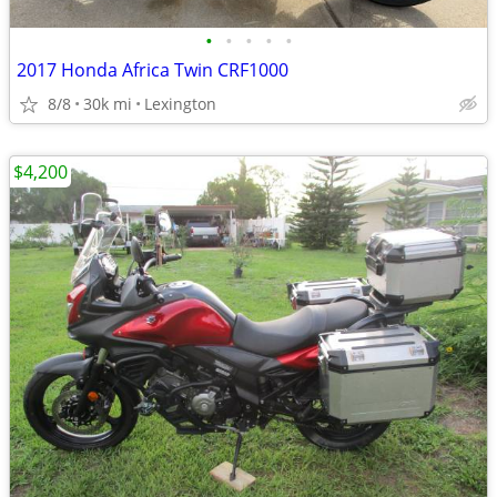
•
•
•
•
•
2017 Honda Africa Twin CRF1000
8/8
30k mi
Lexington
$4,200