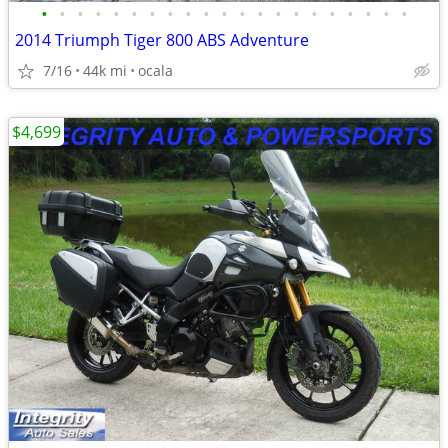
•
•
•
•
•
•
•
•
•
•
•
•
•
•
•
•
•
•
•
•
•
2014 Triumph Tiger 800 ABS Adventure
7/16
44k mi
ocala
$4,699