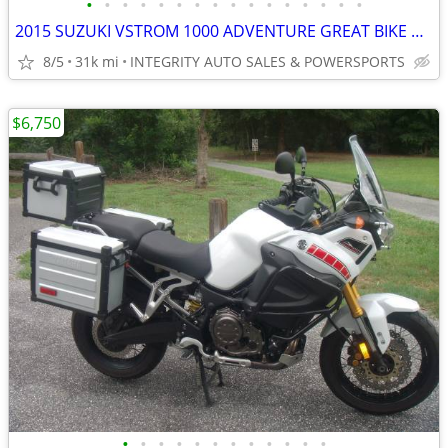
•
•
•
•
•
•
•
•
•
•
•
•
•
•
•
•
2015 SUZUKI VSTROM 1000 ADVENTURE GREAT BIKE NO DEALER FEES LOOK!!!!!!
8/5
31k mi
INTEGRITY AUTO SALES & POWERSPORTS
$6,750
•
•
•
•
•
•
•
•
•
•
•
•