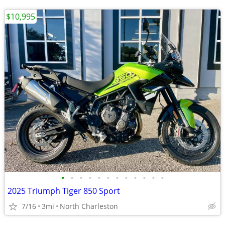
$10,995
•
•
•
•
•
•
•
•
•
•
•
•
2025 Triumph Tiger 850 Sport
7/16
3mi
North Charleston