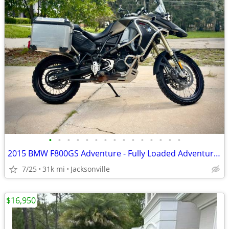
•
•
•
•
•
•
•
•
•
•
•
•
•
•
•
2015 BMW F800GS Adventure - Fully Loaded Adventure Machine
7/25
31k mi
Jacksonville
$16,950