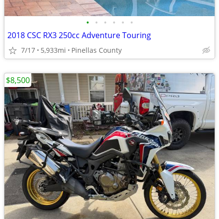
•
•
•
•
•
•
2018 CSC RX3 250cc Adventure Touring
7/17
5,933mi
Pinellas County
$8,500