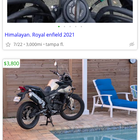
•
•
•
•
•
Himalayan. Royal enfield 2021
7/22
3,000mi
tampa fl.
$3,800