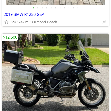
•
•
•
•
•
•
•
•
•
•
•
2019 BMW R1250 GSA
8/4
24k mi
Ormond Beach
$12,500