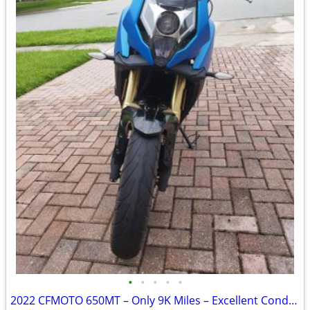
•
•
•
•
•
2022 CFMOTO 650MT – Only 9K Miles – Excellent Condition – Clean Title