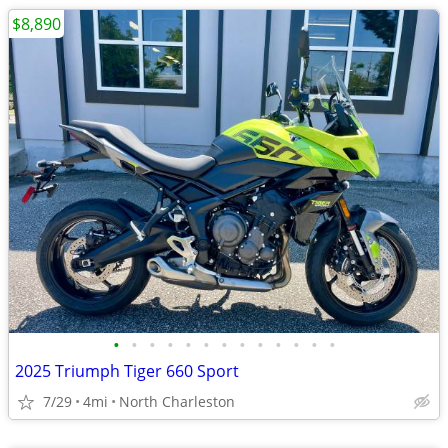
$8,890
•
•
•
•
•
•
•
•
•
•
•
•
•
2025 Triumph Tiger 660 Sport
7/29
4mi
North Charleston