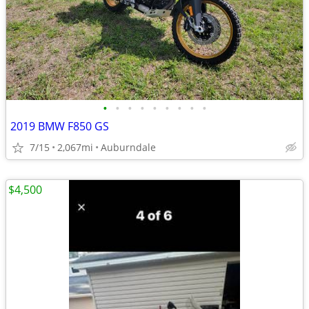
•
•
•
•
•
•
•
•
•
2019 BMW F850 GS
7/15
2,067mi
Auburndale
$4,500