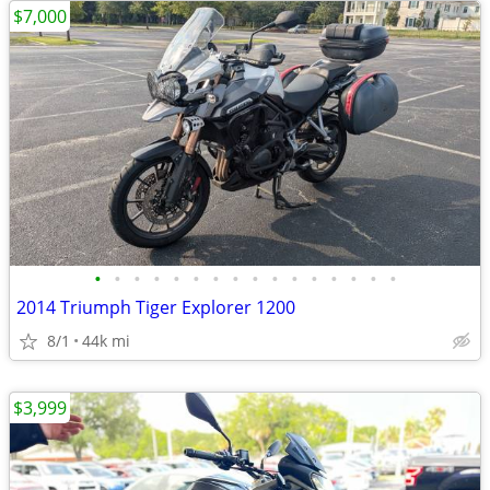
$7,000
•
•
•
•
•
•
•
•
•
•
•
•
•
•
•
•
2014 Triumph Tiger Explorer 1200
8/1
44k mi
$3,999