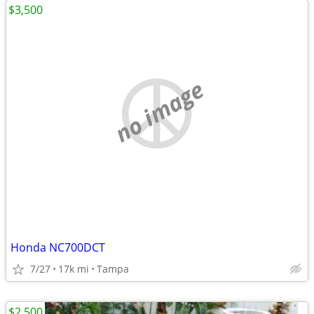
$3,500
no image
Honda NC700DCT
7/27
17k mi
Tampa
$2,500