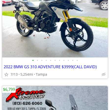
•
•
•
•
•
•
•
•
•
•
•
2022 BMW GS 310 ADVENTURE $3999(CALL DAVID)
7/13
5,254mi
Tampa
$6,799