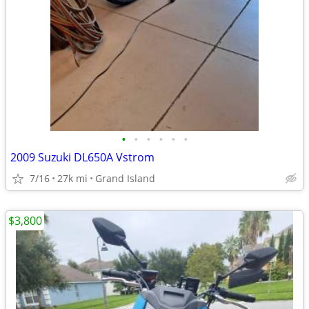
•
•
•
•
•
•
2009 Suzuki DL650A Vstrom
7/16
27k mi
Grand Island
$3,800