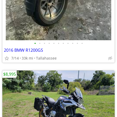
•
•
•
•
•
•
•
•
•
•
•
2016 BMW R1200GS
7/14
33k mi
Tallahassee
$8,995