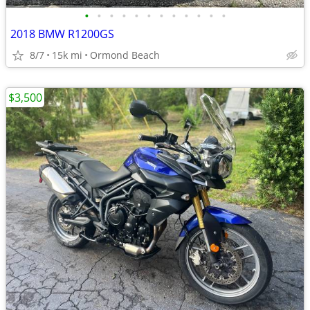
•
•
•
•
•
•
•
•
•
•
•
•
2018 BMW R1200GS
8/7
15k mi
Ormond Beach
$3,500