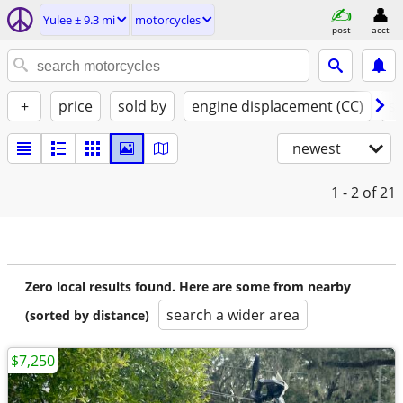
Yulee ± 9.3 mi
motorcycles
post
acct
+
price
sold by
engine displacement (CC)
st
newest
1 - 2
of 21
Zero local results found. Here are some from nearby
search a wider area
(sorted by distance)
$7,250