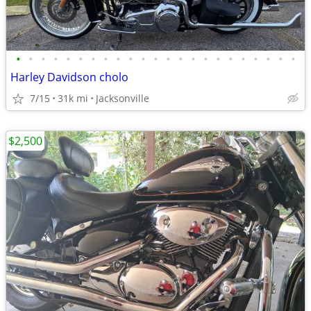
•
•
•
•
•
•
•
•
•
•
•
•
•
•
•
•
•
•
•
•
•
•
•
Harley Davidson cholo
7/15
31k mi
Jacksonville
$2,500