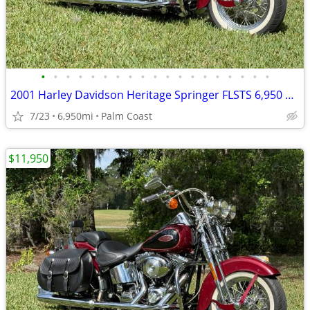
•
•
•
•
•
•
•
•
•
•
•
•
•
•
•
•
•
•
•
2001 Harley Davidson Heritage Springer FLSTS 6,950 miles,
7/23
6,950mi
Palm Coast
$11,950