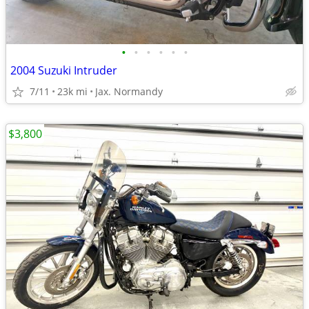
•
•
•
•
•
•
2004 Suzuki Intruder
7/11
23k mi
Jax. Normandy
$3,800