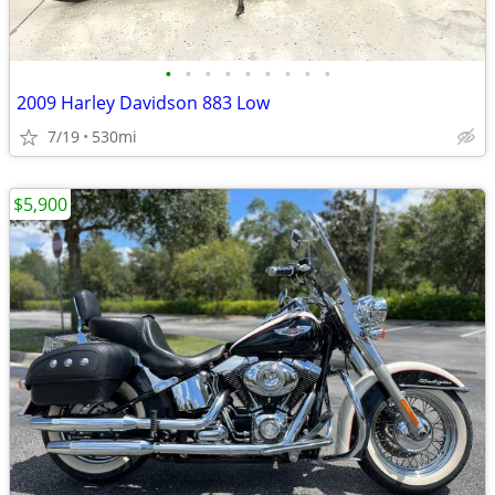
•
•
•
•
•
•
•
•
•
2009 Harley Davidson 883 Low
7/19
530mi
$5,900