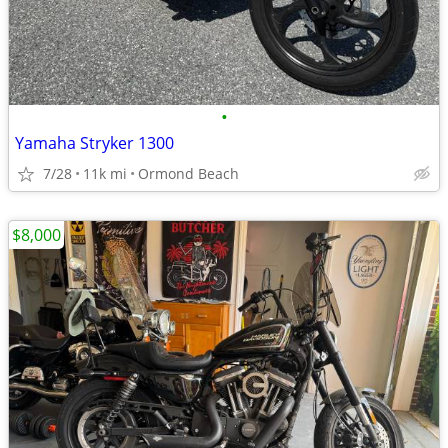
•
Yamaha Stryker 1300
7/28
11k mi
Ormond Beach
$8,000