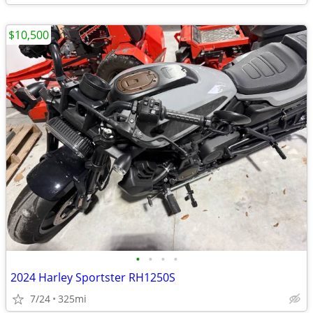
$10,500
•
•
•
•
2024 Harley Sportster RH1250S
7/24
325mi