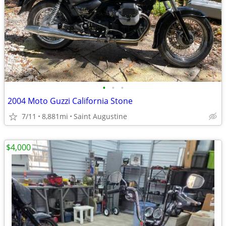
•
•
•
2004 Moto Guzzi California Stone
7/11
8,881mi
Saint Augustine
$4,000