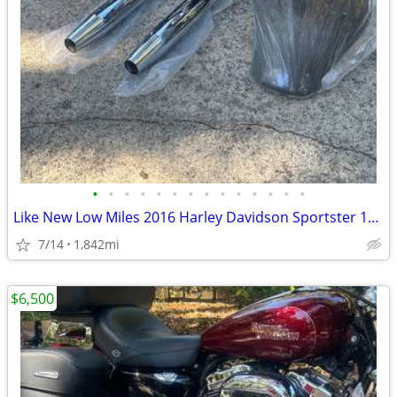
•
•
•
•
•
•
•
•
•
•
•
•
•
•
Like New Low Miles 2016 Harley Davidson Sportster 1200 cc
7/14
1,842mi
$6,500