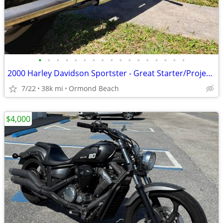
•
•
•
•
•
•
•
•
•
•
•
•
•
•
•
•
•
2000 Harley Davidson Sportster - Great Starter/Project Bike
7/22
38k mi
Ormond Beach
$4,000