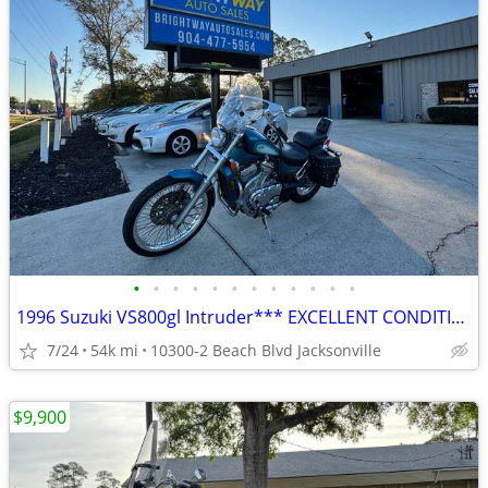
•
•
•
•
•
•
•
•
•
•
•
•
1996 Suzuki VS800gl Intruder*** EXCELLENT CONDITION ***
7/24
54k mi
10300-2 Beach Blvd Jacksonville
$9,900