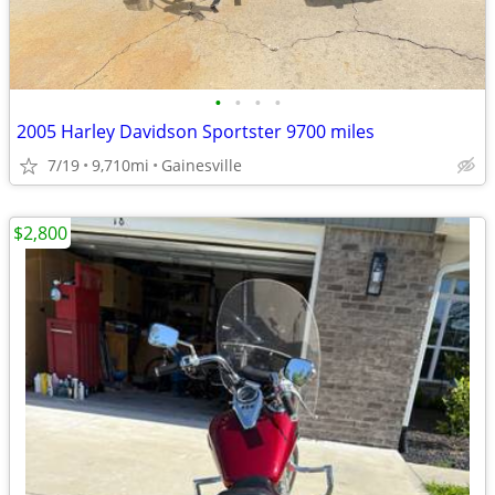
•
•
•
•
2005 Harley Davidson Sportster 9700 miles
7/19
9,710mi
Gainesville
$2,800