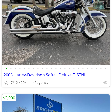
•
•
•
•
•
•
•
•
•
•
•
•
•
•
•
•
•
•
•
•
•
•
•
2006 Harley-Davidson Softail Deluxe FLSTNI
7/12
29k mi
Regency
$2,900