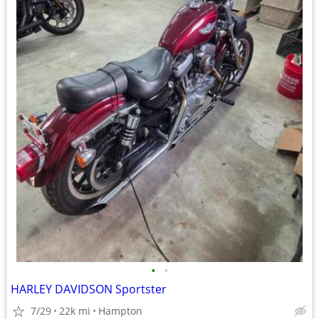
•
•
HARLEY DAVIDSON Sportster
7/29
22k mi
Hampton