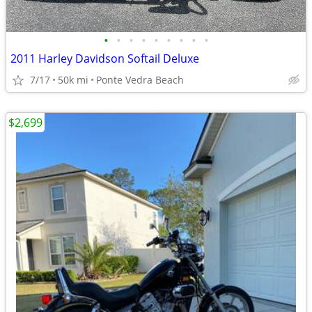
•
•
•
•
•
•
•
•
•
2011 Harley Davidson Softail Deluxe
7/17
50k mi
Ponte Vedra Beach
$2,699