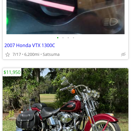
•
•
•
•
2007 Honda VTX 1300C
7/17
6,200mi
Satsuma
$11,950