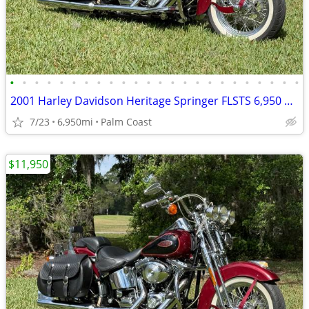
•
•
•
•
•
•
•
•
•
•
•
•
•
•
•
•
•
•
•
•
•
•
•
•
2001 Harley Davidson Heritage Springer FLSTS 6,950 miles,
7/23
6,950mi
Palm Coast
$11,950