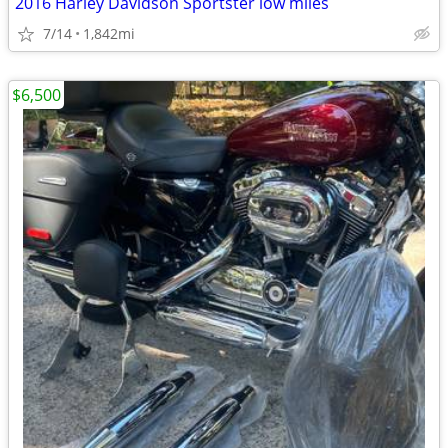
2016 Harley Davidson Sportster low miles
7/14
1,842mi
$6,500