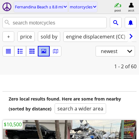
Fernandina Beach ± 8.8 mi
motorcycles
post
acct
+
price
sold by
engine displacement (CC)
st
newest
1 - 2
of 60
Zero local results found. Here are some from nearby
search a wider area
(sorted by distance)
$10,500