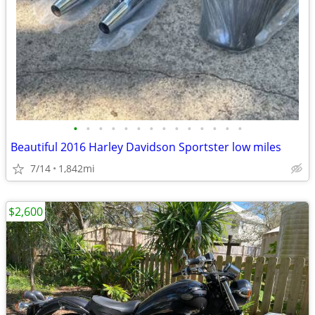
•
•
•
•
•
•
•
•
•
•
•
•
•
•
Beautiful 2016 Harley Davidson Sportster low miles
7/14
1,842mi
$2,600