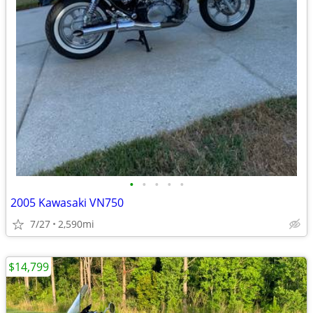
•
•
•
•
•
2005 Kawasaki VN750
7/27
2,590mi
$14,799