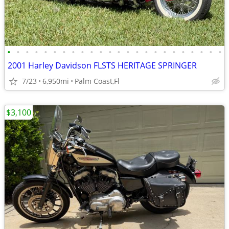
•
•
•
•
•
•
•
•
•
•
•
•
•
•
•
•
•
•
•
•
•
•
•
•
2001 Harley Davidson FLSTS HERITAGE SPRINGER
7/23
6,950mi
Palm Coast,Fl
$3,100