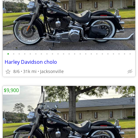
•
•
•
•
•
•
•
•
•
•
•
•
•
•
•
•
•
•
•
•
•
•
•
Harley Davidson cholo
8/6
31k mi
Jacksonville
$9,900