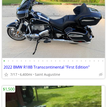
•
•
•
•
•
•
•
•
•
•
•
•
•
•
•
•
•
•
•
•
•
•
•
•
2022 BMW R18B Transcontinental "First Edition"
7/17
6,400mi
Saint Augustine
$1,500