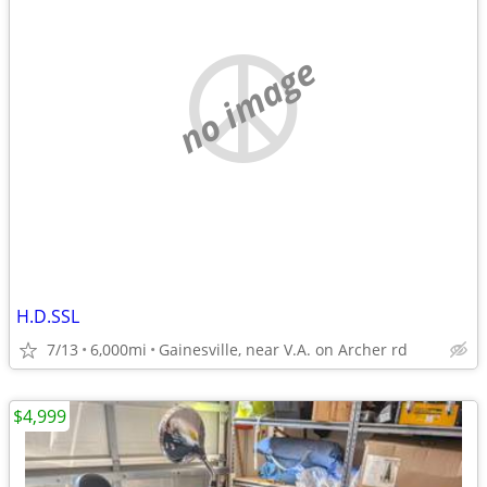
no image
H.D.SSL
7/13
6,000mi
Gainesville, near V.A. on Archer rd
$4,999