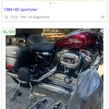
•
•
•
1984 HD sportster
7/22
1mi
st Augustine
$6,500