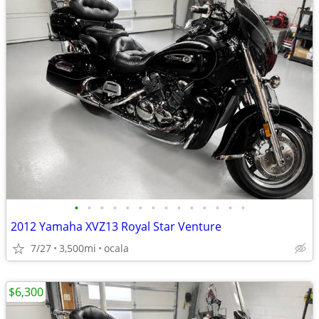
•
•
•
•
•
•
•
•
•
•
•
•
•
•
2012 Yamaha XVZ13 Royal Star Venture
7/27
3,500mi
ocala
$6,300