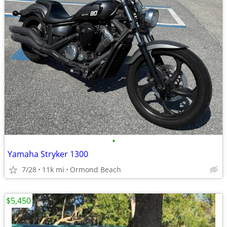
•
Yamaha Stryker 1300
7/28
11k mi
Ormond Beach
$5,450