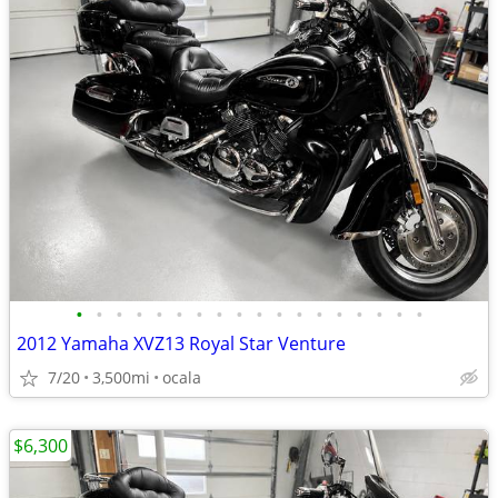
•
•
•
•
•
•
•
•
•
•
•
•
•
•
•
•
•
•
2012 Yamaha XVZ13 Royal Star Venture
7/20
3,500mi
ocala
$6,300