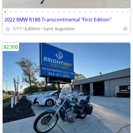
•
•
•
•
•
•
•
•
•
•
•
•
•
•
•
•
•
•
•
•
•
•
•
•
2022 BMW R18B Transcontinental "First Edition"
7/17
6,400mi
Saint Augustine
$2,900