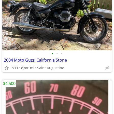
•
•
•
2004 Moto Guzzi California Stone
7/11
8,881mi
Saint Augustine
$4,500