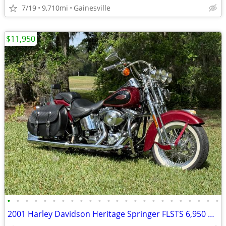
7/19
9,710mi
Gainesville
$11,950
•
•
•
•
•
•
•
•
•
•
•
•
•
•
•
•
•
•
•
•
•
•
•
•
2001 Harley Davidson Heritage Springer FLSTS 6,950 miles,