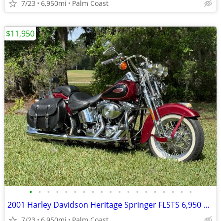
7/23
6,950mi
Palm Coast
$11,950
•
•
•
•
•
•
•
•
•
•
•
•
•
•
•
•
•
•
•
2001 Harley Davidson Heritage Springer FLSTS 6,950 miles,
7/23
6,950mi
Palm Coast