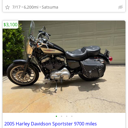
7/17
6,200mi
Satsuma
$3,100
•
•
•
•
2005 Harley Davidson Sportster 9700 miles