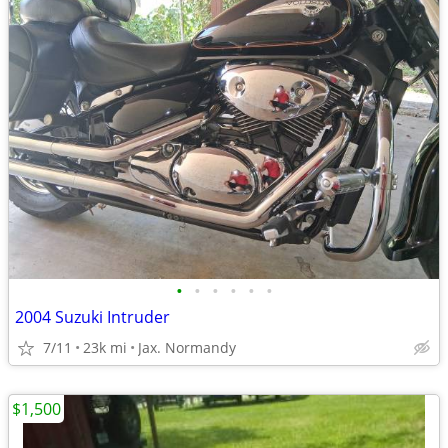
•
•
•
•
•
•
2004 Suzuki Intruder
7/11
23k mi
Jax. Normandy
$1,500