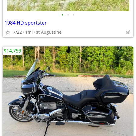
•
•
•
1984 HD sportster
7/22
1mi
st Augustine
$14,799