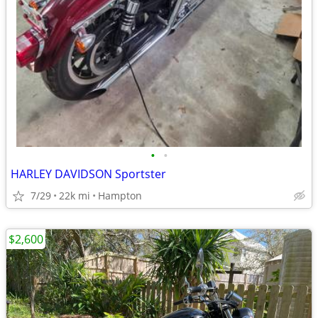
•
•
HARLEY DAVIDSON Sportster
7/29
22k mi
Hampton
$2,600