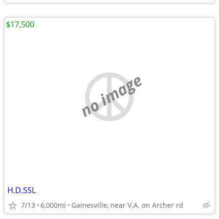
$17,500
no image
H.D.SSL
7/13
6,000mi
Gainesville, near V.A. on Archer rd