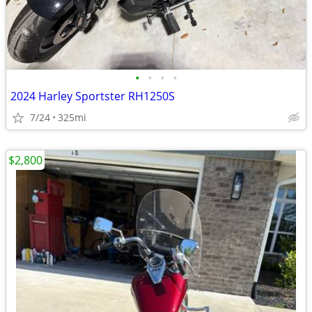
•
•
•
•
2024 Harley Sportster RH1250S
7/24
325mi
$2,800