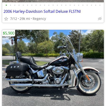
•
•
•
•
•
•
•
•
•
•
•
•
•
•
•
•
•
•
•
•
•
•
•
2006 Harley-Davidson Softail Deluxe FLSTNI
7/12
29k mi
Regency
$5,900