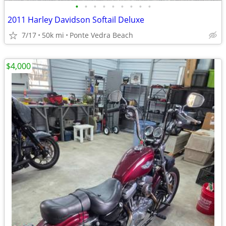
•
•
•
•
•
•
•
•
•
2011 Harley Davidson Softail Deluxe
7/17
50k mi
Ponte Vedra Beach
$4,000