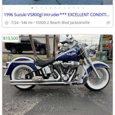
•
•
•
•
•
•
•
•
•
•
•
•
1996 Suzuki VS800gl Intruder*** EXCELLENT CONDITION ***
7/24
54k mi
10300-2 Beach Blvd Jacksonville
$10,500