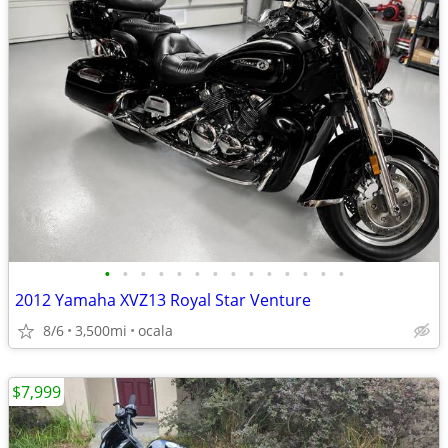
•
•
•
•
•
•
•
•
•
•
•
•
•
•
2012 Yamaha XVZ13 Royal Star Venture
8/6
3,500mi
ocala
$7,999