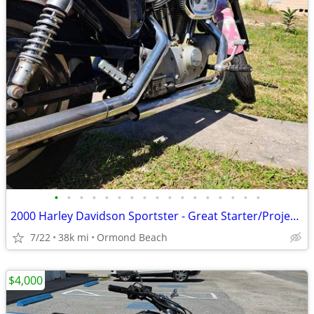
•
•
•
•
•
•
•
•
•
•
•
•
•
•
•
•
•
2000 Harley Davidson Sportster - Great Starter/Project Bike
7/22
38k mi
Ormond Beach
$4,000