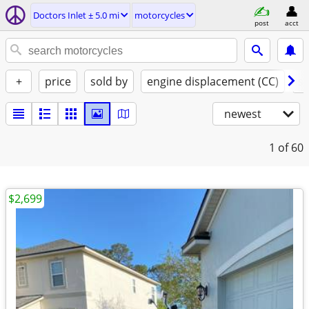
Doctors Inlet ± 5.0 mi
motorcycles
post
acct
+
price
sold by
engine displacement (CC)
st
newest
1
of 60
$2,699