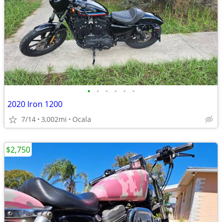
•
•
•
•
•
•
2020 Iron 1200
7/14
3,002mi
Ocala
$2,750