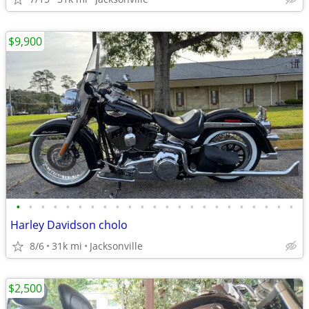
$9,900
•
•
•
•
•
•
•
•
•
•
•
•
•
•
•
•
•
•
•
•
•
•
•
Harley Davidson cholo
8/6
31k mi
Jacksonville
$2,500