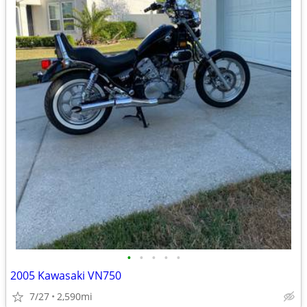
•
•
•
•
•
2005 Kawasaki VN750
7/27
2,590mi