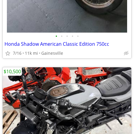
•
•
•
•
•
Honda Shadow American Classic Edition 750cc
7/16
11k mi
Gainesville
$10,500