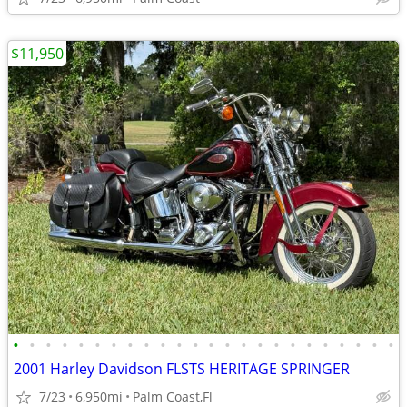
$11,950
•
•
•
•
•
•
•
•
•
•
•
•
•
•
•
•
•
•
•
•
•
•
•
•
2001 Harley Davidson FLSTS HERITAGE SPRINGER
7/23
6,950mi
Palm Coast,Fl