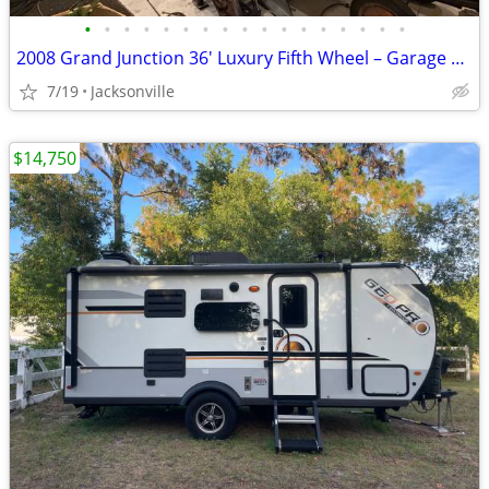
•
•
•
•
•
•
•
•
•
•
•
•
•
•
•
•
•
2008 Grand Junction 36' Luxury Fifth Wheel – Garage Kept –
7/19
Jacksonville
$14,750