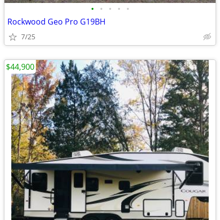
•
•
•
•
•
Rockwood Geo Pro G19BH
7/25
$44,900