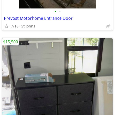
•
•
Prevost Motorhome Entrance Door
7/18
St Johns
$15,500