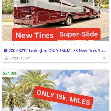
•
•
•
•
•
•
•
•
•
•
•
•
•
•
•
•
•
•
•
•
🔵 2009 32’FT Lexington ONLY 15k.MILES New Tires Super Slide-Out
7/23
15k mi
$24,000