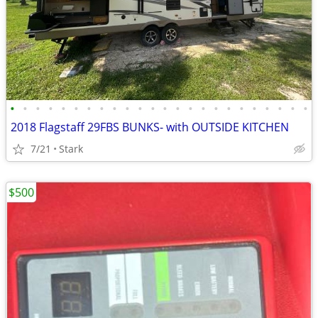
•
•
•
•
•
•
•
•
•
•
•
•
•
•
•
•
•
•
•
•
•
•
•
•
2018 Flagstaff 29FBS BUNKS- with OUTSIDE KITCHEN
7/21
Stark
$500