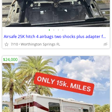
•
•
•
•
Airsafe 25K hitch 4 airbags two shocks plus adapter for Chevrolet 2020
7/10
Worthington Springs FL
$24,000