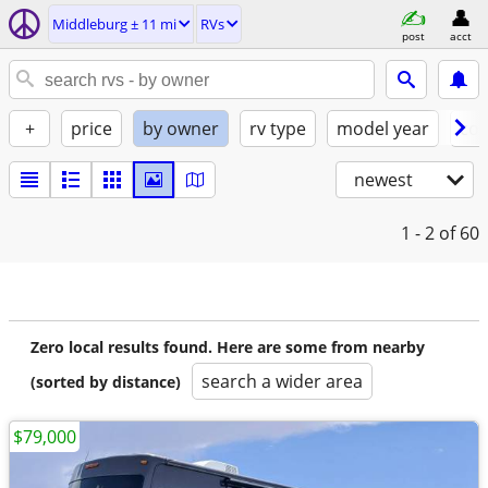
Middleburg ± 11 mi
RVs
post
acct
+
price
by owner
rv type
model year
con
newest
1 - 2
of 60
Zero local results found. Here are some from nearby
search a wider area
(sorted by distance)
$79,000