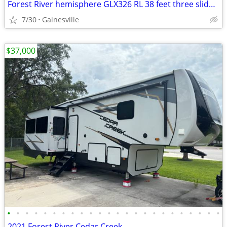
Forest River hemisphere GLX326 RL 38 feet three slide out
7/30
Gainesville
$37,000
•
•
•
•
•
•
•
•
•
•
•
•
•
•
•
•
•
•
•
•
•
•
•
•
2021 Forest River Cedar Creek