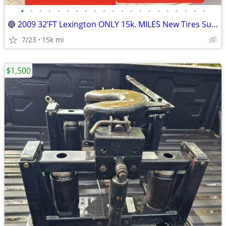
•
•
•
•
•
•
•
•
•
•
•
•
•
•
•
•
•
•
•
•
•
🔵 2009 32’FT Lexington ONLY 15k. MILES New Tires Super-Slide
7/23
15k mi
$1,500