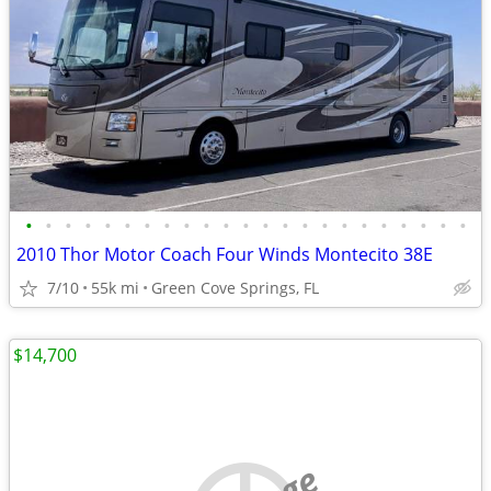
•
•
•
•
•
•
•
•
•
•
•
•
•
•
•
•
•
•
•
•
•
•
•
2010 Thor Motor Coach Four Winds Montecito 38E
7/10
55k mi
Green Cove Springs, FL
$14,700