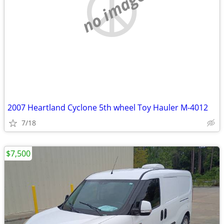
no image
2007 Heartland Cyclone 5th wheel Toy Hauler M-4012
7/18
$7,500