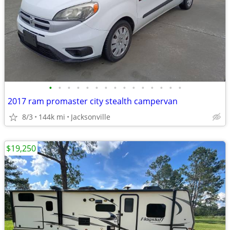
•
•
•
•
•
•
•
•
•
•
•
•
•
•
•
2017 ram promaster city stealth campervan
8/3
144k mi
Jacksonville
$19,250