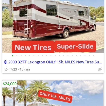
•
•
•
•
•
•
•
•
•
•
•
•
•
•
•
•
•
•
•
•
🔴 2009 32’FT Lexington ONLY 15k. MILES New Tires Super Slide-Out
7/23
15k mi
$24,000