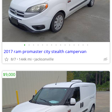
•
•
•
•
•
•
•
•
•
•
•
•
•
•
•
2017 ram promaster city stealth campervan
8/7
144k mi
Jacksonville
$9,000