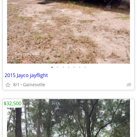
•
•
•
•
•
•
•
2015 Jayco jayflight
8/1
Gainesville
$32,500