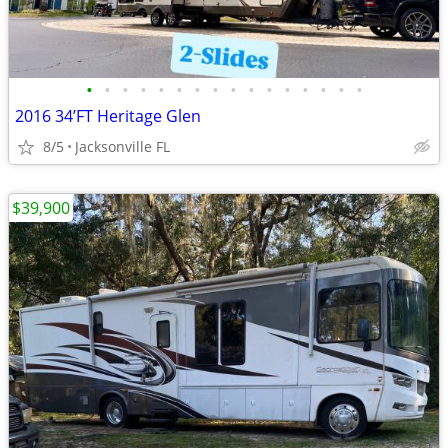
•
•
•
•
•
•
•
•
•
•
•
•
•
•
•
•
2016 34’FT Heritage Glen
8/5
Jacksonville FL
$39,900