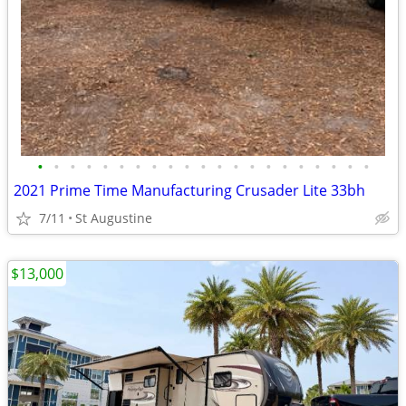
•
•
•
•
•
•
•
•
•
•
•
•
•
•
•
•
•
•
•
•
•
2021 Prime Time Manufacturing Crusader Lite 33bh
7/11
St Augustine
$13,000