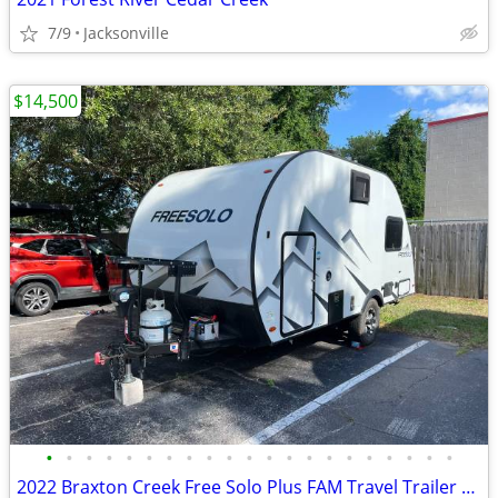
7/9
Jacksonville
$14,500
•
•
•
•
•
•
•
•
•
•
•
•
•
•
•
•
•
•
•
•
•
2022 Braxton Creek Free Solo Plus FAM Travel Trailer – Like New