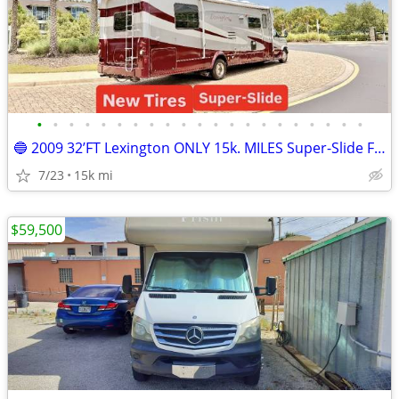
•
•
•
•
•
•
•
•
•
•
•
•
•
•
•
•
•
•
•
•
•
🔵 2009 32’FT Lexington ONLY 15k. MILES Super-Slide Full Paint
7/23
15k mi
$59,500