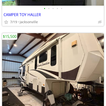
•
•
•
•
•
CAMPER TOY HALLER
7/19
Jacksonville
$15,500