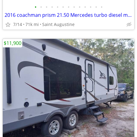
•
•
•
•
•
•
•
•
•
•
•
•
•
2016 coachman prism 21.50 Mercedes turbo diesel motor home
7/14
71k mi
Saint Augustine
$11,900