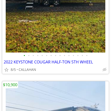
•
•
•
•
•
•
•
•
•
•
•
•
•
•
•
2022 KEYSTONE COUGAR HALF-TON 5TH WHEEL
8/5
CALLAHAN
$10,900