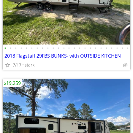
•
•
•
•
•
•
•
•
•
•
•
•
•
•
•
•
•
•
•
•
•
•
•
•
2018 Flagstaff 29FBS BUNKS- with OUTSIDE KITCHEN
7/17
stark
$19,259