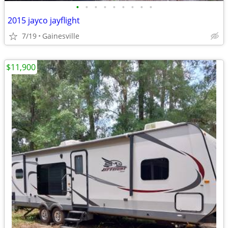
•
•
•
•
•
•
•
•
•
2015 jayco jayflight
7/19
Gainesville
$11,900