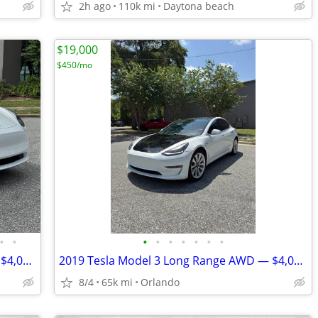
2h ago
110k mi
Daytona beach
$19,000
$450/mo
•
•
•
•
•
•
•
•
•
2022 Tesla Model Y Long Range AWD — $4,000 Down / Finance Available
2019 Tesla Model 3 Long Range AWD — $4,000 Down / Finance Available
8/4
65k mi
Orlando