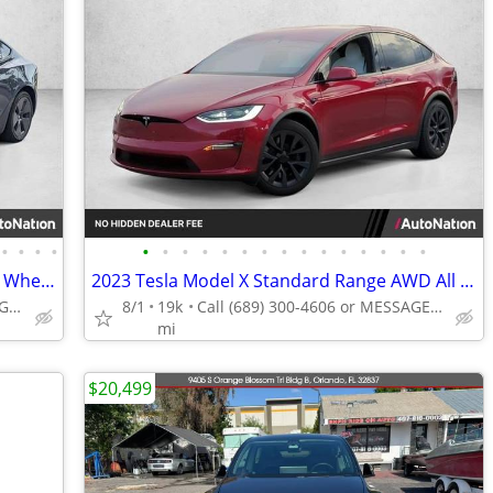
•
•
•
•
•
•
•
•
•
•
•
•
•
•
•
•
•
•
•
2022 Tesla Model 3 Long Range AWD All Wheel Drive Electric AUTONATION
2023 Tesla Model X Standard Range AWD All Wheel Drive SUV Electric AUTONATION
Call (877) 360-3323 or MESSAGE/CHAT to confirm availability
8/1
19k
Call (689) 300-4606 or MESSAGE/CHAT to confirm availability
mi
$20,499