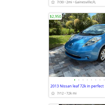
7/30
2mi
Gainesville,FL
$2,950
•
•
•
•
•
•
•
•
7/12
72k mi