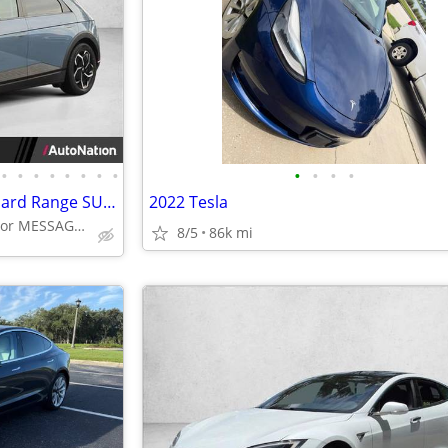
•
•
•
•
•
•
•
•
•
•
•
•
2023 Hyundai IONIQ 5 SE Standard Range SUV Electric AUTONATION
2022 Tesla
Call (877) 360-3323 or MESSAGE/CHAT to confirm availability
8/5
86k mi