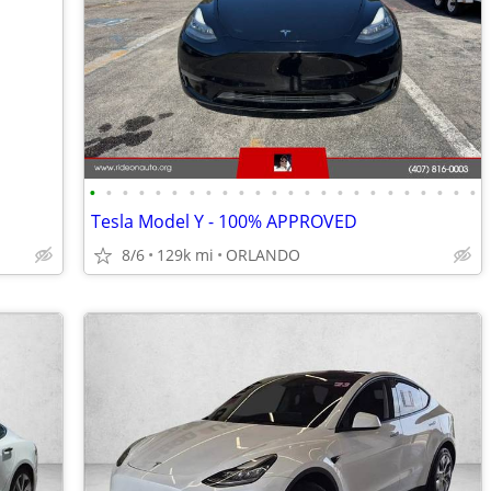
•
•
•
•
•
•
•
•
•
•
•
•
•
•
•
•
•
•
•
•
•
•
•
•
Tesla Model Y - 100% APPROVED
8/6
129k mi
ORLANDO