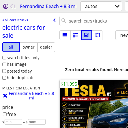
CL
Fernandina Beach ± 8.8 mi
autos
« all cars+trucks
electric cars for
sale
new
all
owner
dealer
search titles only
has image
Zero local results found. Here 
posted today
hide duplicates
$11,995
MILES FROM LOCATION
Fernandina Beach ± 8.8
mi
price
free
$
– $