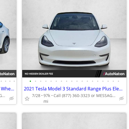
•
•
•
•
•
•
•
•
•
•
•
•
•
•
•
•
•
•
•
•
•
•
2021 Tesla Model Y Long Range AWD All Wheel Drive SUV Electric AUTONATION
2021 Tesla Model 3 Standard Range Plus Electric AUTONATION
Call (866) 360-2521 or MESSAGE/CHAT to confirm availability
7/28
97k
Call (877) 360-3323 or MESSAGE/CHAT to confirm availability
mi