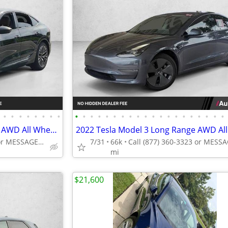
•
•
•
•
•
•
•
•
•
•
•
•
•
•
•
•
•
•
•
•
•
•
•
•
•
•
•
•
2024 Audi Q8 e-tron Sportback AWD All Wheel Drive Electric S line Premium Plus S
Call (689) 220-0901 or MESSAGE/CHAT to confirm availability
7/31
66k
mi
$21,600