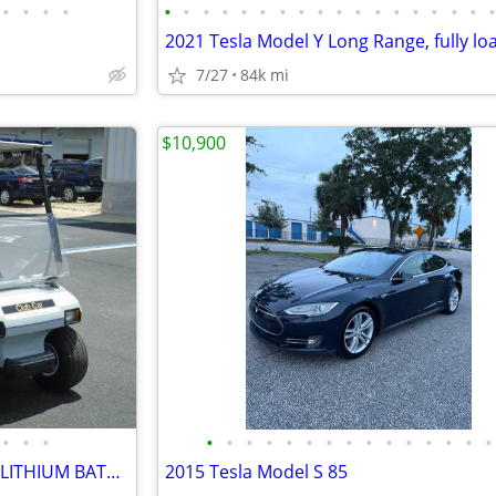
•
•
•
•
•
•
•
•
•
•
•
•
•
•
•
•
•
•
•
•
•
7/27
84k mi
$10,900
•
•
•
•
•
•
•
•
•
•
•
•
•
•
•
•
•
•
CLUB CAR, lots of extras, 51.2V LITHIUM BATTERY,4 passenger golf cart
2015 Tesla Model S 85