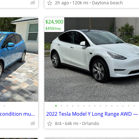
2h ago
120k mi
Daytona beach
$24,900
$450/mo
•
•
•
•
•
•
•
•
•
•
•
•
•
•
•
•
2013 Nissan leaf 72k in perfect condition must see
8/4
64k mi
Orlando