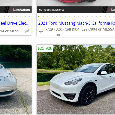
•
•
•
•
•
•
•
•
•
•
•
•
•
•
•
•
•
•
•
•
•
•
•
•
•
2026 Tesla Model Y AWD All Wheel Drive Electric SUV
7/29
32k
Call (904) 637-7794 or MESSAGE/CHAT to confirm availability
mi
$25,900