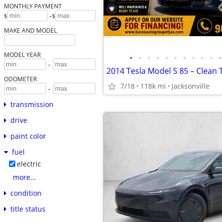
MONTHLY PAYMENT
-
$
$
MAKE AND MODEL
MODEL YEAR
•
•
•
•
•
•
•
•
•
•
•
-
2014 Tesla Model S 85 – Clean T
ODOMETER
7/18
118k mi
Jacksonville
-
transmission
drive
paint color
fuel
electric
more...
condition
title status