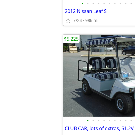
•
•
•
•
•
•
•
•
•
•
2012 Nissan Leaf S
7/24
98k mi
$5,225
•
•
•
•
•
•
•
•
•