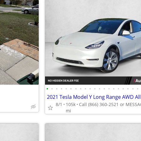
•
•
•
•
•
•
•
•
•
•
•
•
•
•
•
•
•
•
•
•
8/1
105k
mi