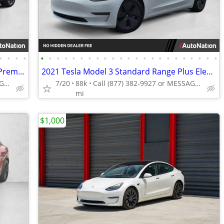
•
•
•
•
•
•
•
•
•
•
•
•
•
•
•
•
•
•
•
•
•
•
•
•
•
•
•
2023 Chevrolet Bolt EUV Chevy Electric Premier SUV
2021 Tesla Model 3 Standard Range Plus Electric AUTONATION
Call (866) 360-2521 or MESSAGE/CHAT to confirm availability
7/20
88k
Call (877) 382-9927 or MESSAGE/CHAT to confirm availability
mi
$1,000