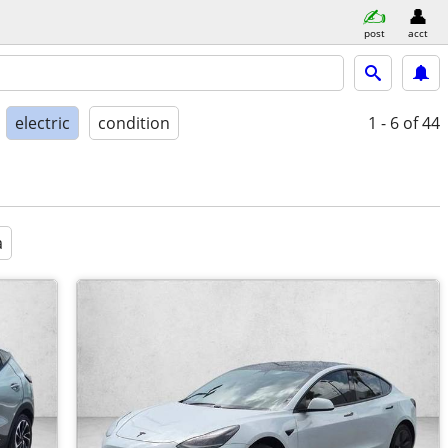
post
acct
electric
condition
1 - 6
of 44
a