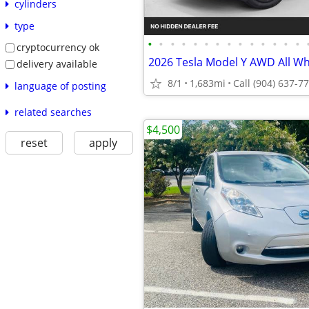
cylinders
type
•
•
•
•
•
•
•
•
•
•
•
•
•
•
cryptocurrency ok
delivery available
8/1
1,683mi
language of posting
related searches
$4,500
reset
apply