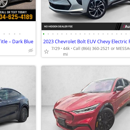
•
•
•
•
•
•
•
•
•
•
•
•
•
•
•
•
•
•
•
•
•
•
•
itle – Dark Blue
7/29
44k
mi