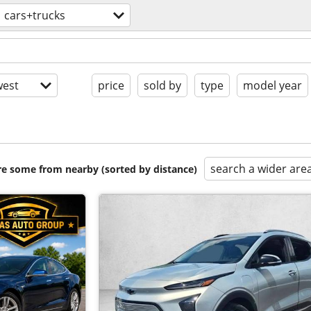
cars+trucks
est
price
sold by
type
model year
search a wider are
are some from nearby (sorted by distance)