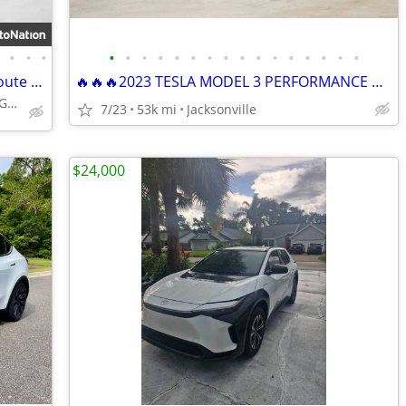
•
•
•
•
•
•
•
•
•
•
•
•
•
•
•
•
•
•
•
•
2021 Ford Mustang Mach-E California Route 1 Certified SUV Electric AUTONATION
🔥🔥🔥2023 TESLA MODEL 3 PERFORMANCE 🔥🔥🔥
Call (904) 329-7804 or MESSAGE/CHAT to confirm availability
7/23
53k mi
Jacksonville
$24,000