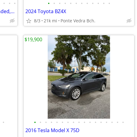
•
•
•
•
•
•
•
•
•
•
•
•
•
•
•
•
2021 Tesla Model Y Long Range, fully loaded, luxury performance, MINT!
2024 Toyota BZ4X
8/3
21k mi
Ponte Vedra Bch.
$19,900
•
•
•
•
•
•
•
•
•
•
•
•
•
•
•
•
•
•
2016 Tesla Model X 75D